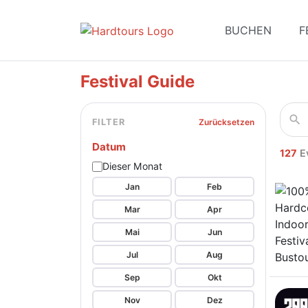
BUCHEN
F
Festival Guide
search
Zurücksetzen
FILTER
Datum
127
E
Dieser Monat
Jan
Feb
Mar
Apr
Mai
Jun
Jul
Aug
Sep
Okt
Nov
Dez