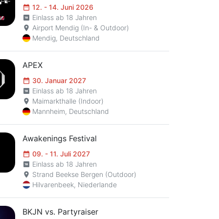
12. - 14. Juni 2026
date_range
Einlass ab 18 Jahren
18_up_rating
Airport Mendig (In- & Outdoor)
place
Mendig, Deutschland
APEX
30. Januar 2027
date_range
Einlass ab 18 Jahren
18_up_rating
Maimarkthalle (Indoor)
place
Mannheim, Deutschland
Awakenings Festival
09. - 11. Juli 2027
date_range
Einlass ab 18 Jahren
18_up_rating
Strand Beekse Bergen (Outdoor)
place
Hilvarenbeek, Niederlande
BKJN vs. Partyraiser