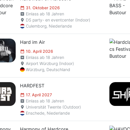
31. Oktober 2026
date_range
Einlass ab 18 Jahren
18_up_rating
DS party- en eventcenter (Indoor)
place
Culemborg, Niederlande
Hard im Air
10. April 2026
date_range
Einlass ab 18 Jahren
18_up_rating
Airport Würzburg (Indoor)
place
Würzburg, Deutschland
HARDFEST
17. April 2027
date_range
Einlass ab 18 Jahren
18_up_rating
Universität Twente (Outdoor)
place
Enschede, Niederlande
Harmony of Hardcore