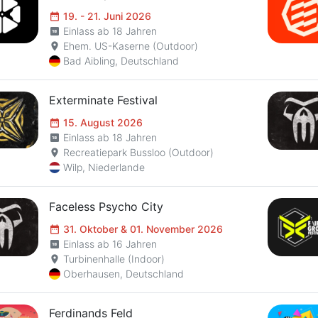
19. - 21. Juni 2026
date_range
Einlass ab 18 Jahren
18_up_rating
Ehem. US-Kaserne (Outdoor)
place
Bad Aibling, Deutschland
Exterminate Festival
15. August 2026
date_range
Einlass ab 18 Jahren
18_up_rating
Recreatiepark Bussloo (Outdoor)
place
Wilp, Niederlande
Faceless Psycho City
31. Oktober & 01. November 2026
date_range
Einlass ab 16 Jahren
18_up_rating
Turbinenhalle (Indoor)
place
Oberhausen, Deutschland
Ferdinands Feld