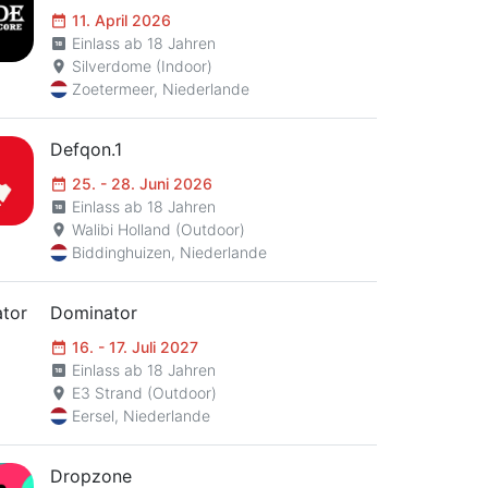
11. April 2026
date_range
Einlass ab 18 Jahren
18_up_rating
Silverdome (Indoor)
place
Zoetermeer, Niederlande
Defqon.1
25. - 28. Juni 2026
date_range
Einlass ab 18 Jahren
18_up_rating
Walibi Holland (Outdoor)
place
Biddinghuizen, Niederlande
Dominator
16. - 17. Juli 2027
date_range
Einlass ab 18 Jahren
18_up_rating
E3 Strand (Outdoor)
place
Eersel, Niederlande
Dropzone