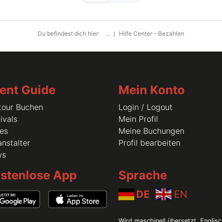
Du befindest dich hier:
...
Hilfe Center - Bezahlen
ent Guide
Mein Konto
tour Buchen
Login / Logout
ivals
Mein Profil
les
Meine Buchungen
nstalter
Profil bearbeiten
ws
stenlose App
Sprache
DE
EN
Wird maschinell übersetzt. Englisc