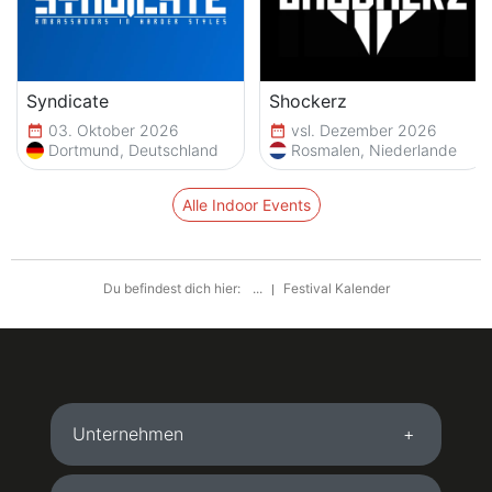
Syndicate
Shockerz
03. Oktober 2026
vsl. Dezember 2026
date_range
date_range
Dortmund, Deutschland
Rosmalen, Niederlande
Alle Indoor Events
Du befindest dich hier:
...
Festival Kalender
Unternehmen