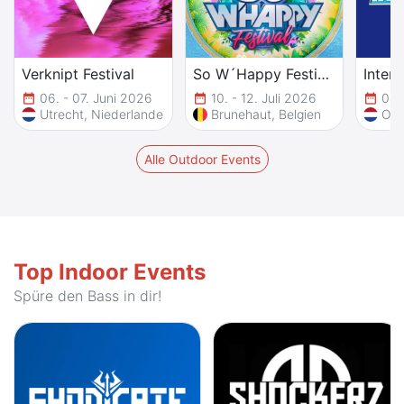
Verknipt Festival
So W´Happy Festival
Intent
06. - 07. Juni 2026
10. - 12. Juli 2026
04.
date_range
date_range
date_range
Utrecht, Niederlande
Brunehaut, Belgien
Alle Outdoor Events
Top Indoor Events
Spüre den Bass in dir!