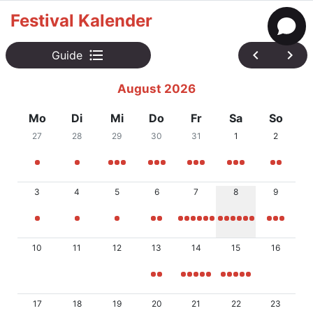
Festival Kalender
format_list_bulleted
chevron_left
chevron_right
Guide
August 2026
Mo
Di
Mi
Do
Fr
Sa
So
27
28
29
30
31
1
2
3
4
5
6
7
8
9
10
11
12
13
14
15
16
17
18
19
20
21
22
23