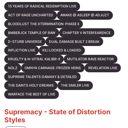
15 YEARS OF RADICAL REDEMPTION LIVE
ACT OF RAGE UNCHARTED
AWAKE @ ASLEEP @ ADJUZT
BLOODLUST THE XTERMINATION: PHASE II
BMBERJCK TEMPLE OF RAW
CHAPTER V INTERFEARENCE
D-STURB UNIVERSE
DUAL DAMAGE BUILT 2 BREAK
INFLICTION LIVE
KILI LOCKED & LOADED
KRUELTY & N-VITRAL KALIBR-II
MUTILATOR RAVE REACTOR
NOLZ
OMNYA CARNAGE: FROZEN VEINS
REVELATION LIVE
SUPREME TALENTS DAMAXY & DETAILED
THE SAINTS HOLY DREAMS
THE SMILER LIVE
WARFACE THE BEST OF LIVE
Supremacy - State of Distortion
Styles