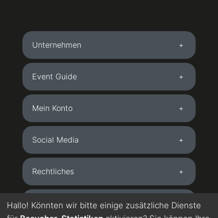
Unternehmen
Event Guide
Mein Konto
Social Media
Rechtliches
Kostenlose App
Hallo! Könnten wir bitte einige zusätzliche Dienste