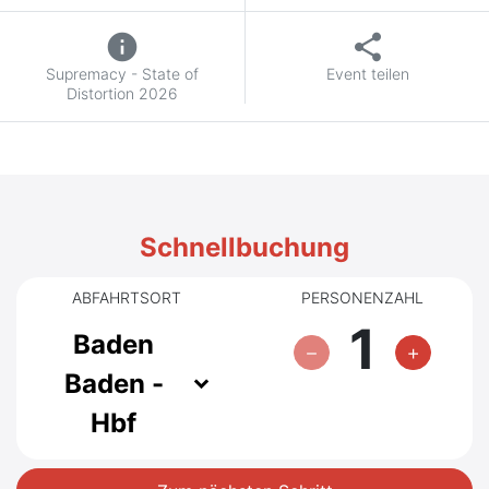
info
share
Supremacy - State of
Event teilen
Distortion 2026
Schnellbuchung
ABFAHRTSORT
PERSONENZAHL
1
Baden
Baden -
Hbf