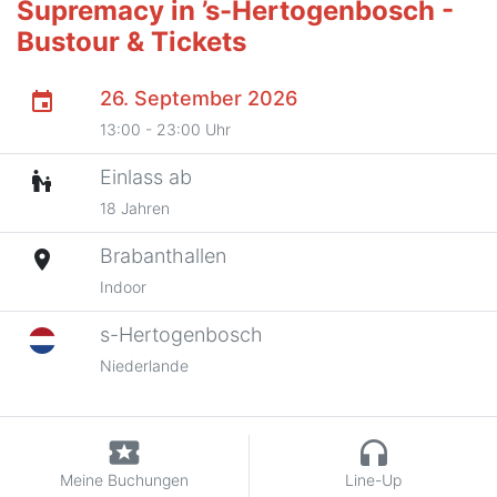
Supremacy in ’s-Hertogenbosch -
Bustour & Tickets
26. September 2026
event
13:00 - 23:00 Uhr
Einlass ab
escalator_warning
18 Jahren
Brabanthallen
place
Indoor
s-Hertogenbosch
Niederlande
local_activity
headphones
Meine Buchungen
Line-Up