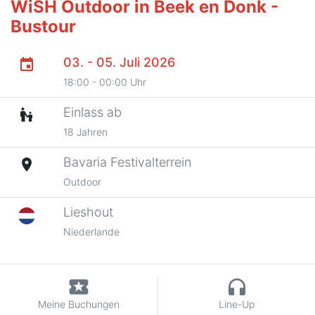
WiSH Outdoor in Beek en Donk -
Bustour
03. - 05. Juli 2026
event
18:00 - 00:00 Uhr
Einlass ab
escalator_warning
18 Jahren
Bavaria Festivalterrein
place
Outdoor
Lieshout
Niederlande
local_activity
headphones
Meine Buchungen
Line-Up