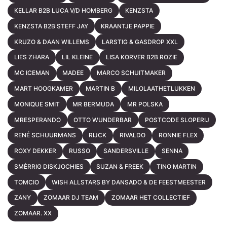
KELLAR B2B LUCA V/D HOMBERG
KENZSTA
KENZSTA B2B STEFF JAY
KRAANTJE PAPPIE
KRUZO & DAAN WILLEMS
LARSTIG & GASDROP XXL
LIES ZHARA
LIL KLEINE
LISA KORVER B2B ROZIE
MC ICEMAN
MADEE
MARCO SCHUITMAKER
MART HOOGKAMER
MARTIN B
MILOLAATHETLUKKEN
MONIQUE SMIT
MR BERMUDA
MR POLSKA
MRESPERANDO
OTTO WUNDERBAR
POSTCODE SLOPERIJ
RENÉ SCHUURMANS
RIJCK
RIVALDO
RONNIE FLEX
ROXY DEKKER
RUSSO
SANDERSVILLE
SENNA
SMÈRRIG DISKJOCHIES
SUZAN & FREEK
TINO MARTIN
TOMCIO
WISH ALLSTARS BY DANSADO & DE FEESTMEESTER
ZANY
ZOMAAR DJ TEAM
ZOMAAR HET COLLECTIEF
ZOMAAR. XX