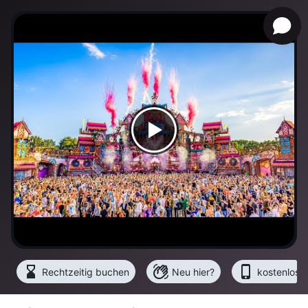
hourglass_bottom
waving_hand
phone_iphone
Rechtzeitig buchen
Neu hier?
kostenlose