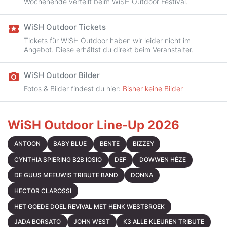
Wochenende verteilt beim WiSH Outdoor Festival.
WiSH Outdoor Tickets
local_activity
Tickets für WiSH Outdoor haben wir leider nicht im
Angebot. Diese erhältst du direkt beim Veranstalter.
WiSH Outdoor Bilder
camera_alt
Fotos & Bilder findest du hier:
Bisher keine Bilder
WiSH Outdoor Line-Up 2026
ANTOON
BABY BLUE
BENTE
BIZZEY
CYNTHIA SPIERING B2B IOSIO
DEF
DOWWEN HÉZE
DE GUUS MEEUWIS TRIBUTE BAND
DONNA
HECTOR CLAROSSI
HET GOEDE DOEL REVIVAL MET HENK WESTBROEK
JADA BORSATO
JOHN WEST
K3 ALLE KLEUREN TRIBUTE