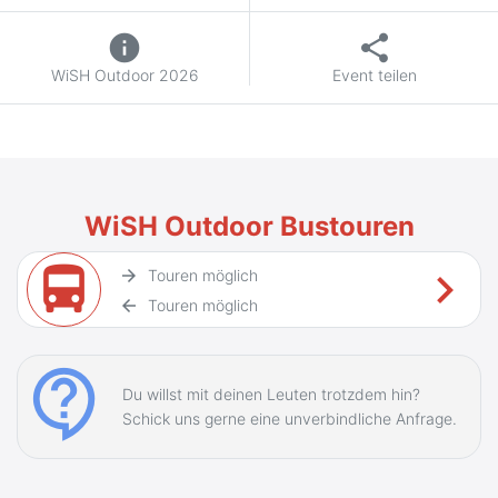
info
share
WiSH Outdoor 2026
Event teilen
WiSH Outdoor Bustouren
directions_bus
keyboard_arrow_right
arrow_forward
Touren möglich
arrow_back
Touren möglich
contact_support
Du willst mit deinen Leuten trotzdem hin?
Schick uns gerne eine unverbindliche Anfrage.