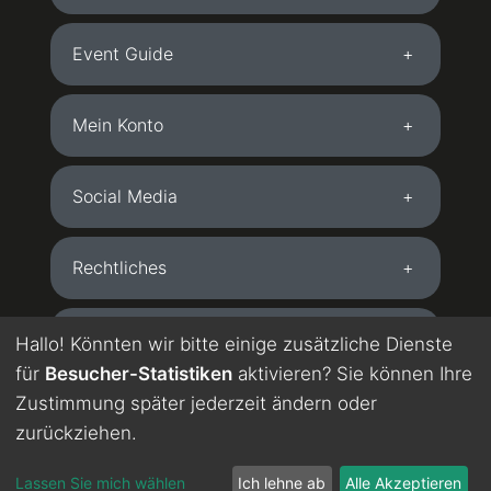
Event Guide
Mein Konto
Social Media
Rechtliches
Kostenlose App
Hallo! Könnten wir bitte einige zusätzliche Dienste
für
Besucher-Statistiken
aktivieren? Sie können Ihre
Zustimmung später jederzeit ändern oder
DE
EN
zurückziehen.
directions_bus
festival
person
Wird maschinell übersetzt. Englisch in Testphase.
chevron_left
Lassen Sie mich wählen
Ich lehne ab
Alle Akzeptieren
Start
Buchen
Festivals
Konto