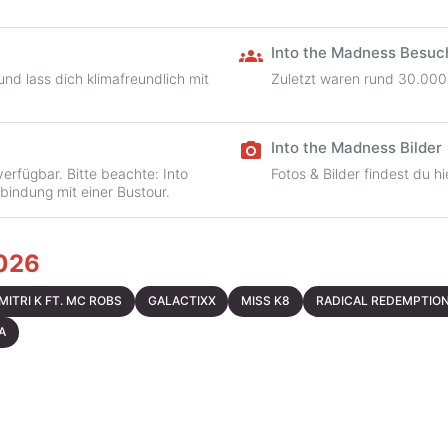
Into the Madness Besuc
groups
nd lass dich klimafreundlich mit
Zuletzt waren rund 30.000
Into the Madness Bilder
camera_alt
verfügbar. Bitte beachte: Into
Fotos & Bilder findest du hi
rbindung mit einer Bustour.
2026
MITRI K FT. MC ROBS
GALACTIXX
MISS K8
RADICAL REDEMPTIO
A