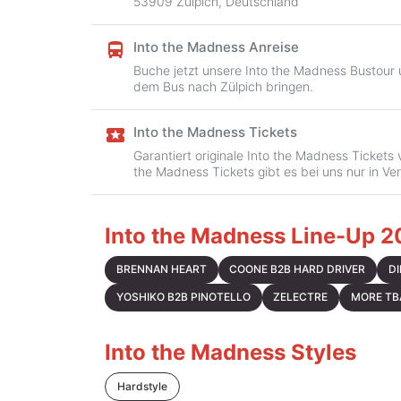
53909 Zülpich, Deutschland
Into the Madness Anreise
directions_bus
Buche jetzt unsere Into the Madness Bustour u
dem Bus nach Zülpich bringen.
Into the Madness Tickets
local_activity
Garantiert originale Into the Madness Tickets 
the Madness Tickets gibt es bei uns nur in Ve
Into the Madness Line-Up 
BRENNAN HEART
COONE B2B HARD DRIVER
DI
YOSHIKO B2B PINOTELLO
ZELECTRE
MORE TB
Into the Madness Styles
Hardstyle