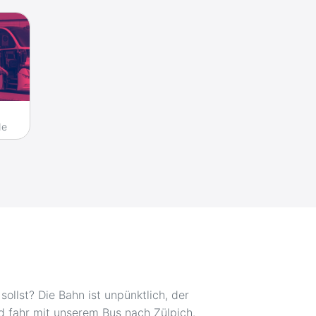
de
llst? Die Bahn ist unpünktlich, der
d fahr mit unserem Bus nach Zülpich.