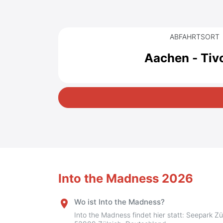
ABFAHRTSORT
Aachen - Tivo
Into the Madness 2026
Wo ist Into the Madness?
place
Into the Madness findet hier statt: Seepark Z