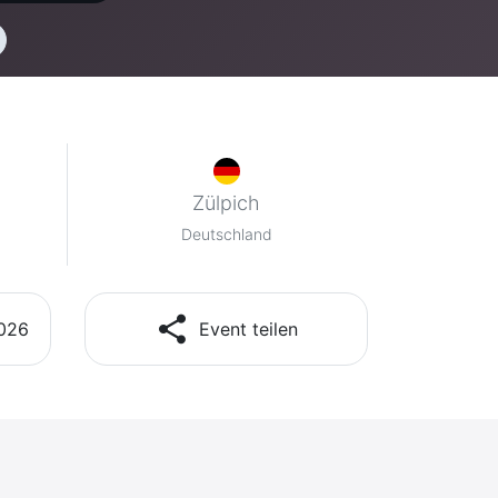
Zülpich
Deutschland
share
2026
Event teilen