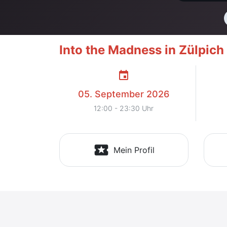
Into the Madness in Zülpich 
event
05. September 2026
12:00 - 23:30 Uhr
local_activity
Mein Profil