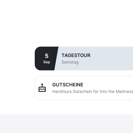
TAGESTOUR
5
Samstag
Sep
GUTSCHEINE
cake
Hardtours Gutschein für Into the Madnes