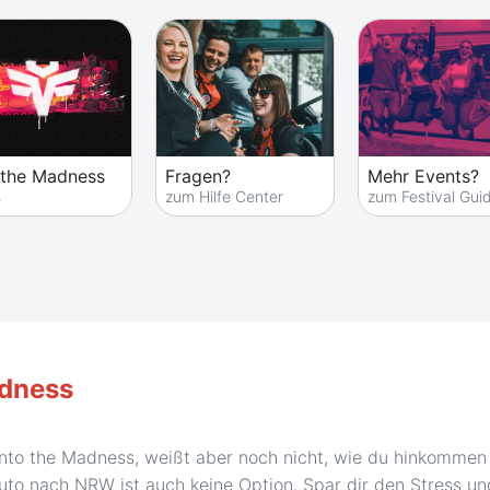
 the Madness
Fragen?
Mehr Events?
s
zum Hilfe Center
zum Festival Gui
adness
nto the Madness, weißt aber noch nicht, wie du hinkommen so
o nach NRW ist auch keine Option. Spar dir den Stress un