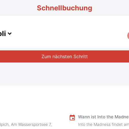
Schnellbuchung
li
Zum nächsten Schritt
Wann ist Into the Madne
event
ülpich, Am Wassersportsee 7,
Into the Madness findet a