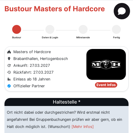
Bustour Masters of Hardcore
Bustour
Daten & Login
Mitreisende
Fertig
Masters of Hardcore
festival
Brabanthallen, Hertogenbosch
place
Ankunft: 27.03.2027
update
Rückfahrt: 27.03.2027
history
Einlass ab 18 Jahren
escalator_warning
Event Infos
Offizieller Partner
verified
Haltestelle *
Ort nicht dabei oder durchgestrichen? Wird erstmal nicht
angefahren! Bei Gruppenbuchungen prüfen wir aber gern, ob ein
Halt doch möglich ist. (Wunschort)
[Mehr Infos]