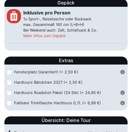
Beckum
Gepäck
Inklusive pro Person
luggage
Bielefeld - Hbf
59,00 €
1x Sport-, Reisetasche oder Rucksack
27.03.2027 ca. 06:30 Uhr
Bahnhofsplatz, 33602 Bielefeld
max. Gesamtmaß 160 cm (L+B+H)
Bei Weekend auch: Zelt, Schlafsack & Co.
Bocholt - Hbf
54,00 €
Mehr Infos zum Gepäck
27.03.2027 ca. 10:15 Uhr
Hindenburgstraße 5, 46395
Bocholt
Bochum - ZOB
59,00 €
Extras
27.03.2027 ca. 09:30 Uhr
Wittener Str. 38, 44787 Bochum
Fensterplatz Garantiert!
(+ 2,50 €)
Bonn - ZOB
59,00 €
Hardtours Bändchen 2027
(+ 2,50 €)
27.03.2027 ca. 08:45 Uhr
Joseph-Beuys-Allee, 53113 Bonn
Hardtours Roadshot Paket (24 Stk)
(+ 24,95 €)
Borken - Hbf
59,00 €
Faltbare Trinkflasche Hardtours 0,7L
(+ 6,99 €)
27.03.2027 ca. 10:00 Uhr
Bahnhofstr. 22 , 46325 Borken
Butzbach - Autohof
Übersicht: Deine Tour
65,00 €
27.03.2027 ca. 05:30 Uhr
Schorbachstraße 1, 35510