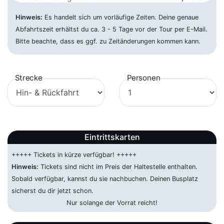
27.03.2027 ca. 04:30 Uhr
Ludwigstraße, 63739
Hinweis:
Aschaffenburg
Es handelt sich um vorläufige Zeiten. Deine genaue
Abfahrtszeit erhältst du ca. 3 - 5 Tage vor der Tour per E-Mail.
Augsburg - P+R Nord
115,00 €
Bitte beachte, dass es ggf. zu Zeitänderungen kommen kann.
26.03.2027 ca. 23:15 Uhr
Biberbachstraße, 86154 Augsburg
Bad Kreuznach - Hbf
65,00 €
Strecke
Personen
27.03.2027 ca. 05:30 Uhr
Europaplatz, 55545 Bad
Kreuznach
Bad Oeynhausen - ZOB
59,00 €
27.03.2027 ca. 06:15 Uhr
Königstraße 1-9, 32545 Bad
Eintrittskarten
Oeynhausen
+++++ Tickets in kürze verfügbar! +++++
Baden Baden - Hbf
95,00 €
Hinweis:
Tickets sind nicht im Preis der Haltestelle enthalten.
27.03.2027 ca. 03:30 Uhr
Ooser Bahnhofstraße 4, 76532
Sobald verfügbar, kannst du sie nachbuchen. Deinen Busplatz
Baden-Baden
sicherst du dir jetzt schon.
Nur solange der Vorrat reicht!
Beckum - Hbf
59,00 €
27.03.2027 ca. 08:15 Uhr
Bahnhofstraße 16, 59269 Neu-