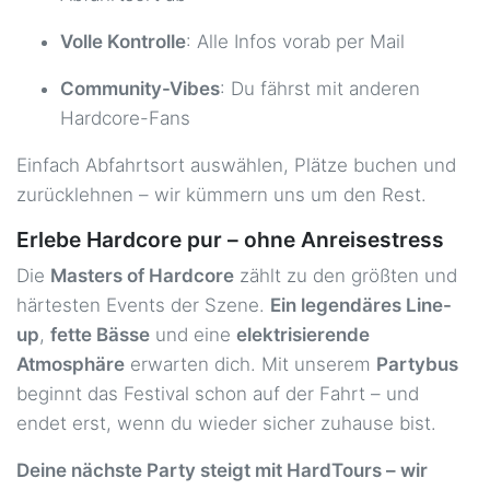
Heilbronn - Hbf
95,00 €
27.03.2027 ca. 03:15 Uhr
Bahnhofstraße 36, 74072
Volle Kontrolle
: Alle Infos vorab per Mail
Heilbronn
Community-Vibes
: Du fährst mit anderen
Homburg - Hbf
79,00 €
Hardcore-Fans
27.03.2027 ca. 05:00 Uhr
Bahnhofsplatz 5, 66424 Homburg
Einfach Abfahrtsort auswählen, Plätze buchen und
Ibbenbüren - Busbahnhof
59,00 €
zurücklehnen – wir kümmern uns um den Rest.
27.03.2027 ca. 08:30 Uhr
Wilhelmstraße 11, 49477
Ibbenbüren
Erlebe Hardcore pur – ohne Anreisestress
Die
Masters of Hardcore
zählt zu den größten und
Ingolstadt - ZOB
125,00 €
26.03.2027 ca. 23:15 Uhr
Esplanade 31, 85049 Ingolstadt
härtesten Events der Szene.
Ein legendäres Line-
up
,
fette Bässe
und eine
elektrisierende
Kaiserslautern - Hbf
79,00 €
Atmosphäre
erwarten dich. Mit unserem
Partybus
27.03.2027 ca. 05:00 Uhr
Bahnhofstraße 26, 67655
beginnt das Festival schon auf der Fahrt – und
Kaiserslautern
endet erst, wenn du wieder sicher zuhause bist.
Karlsruhe - Hbf / ZOB
85,00 €
Deine nächste Party steigt mit HardTours – wir
27.03.2027 ca. 03:45 Uhr
Hinterm Hauptbahnhof 6, 76137