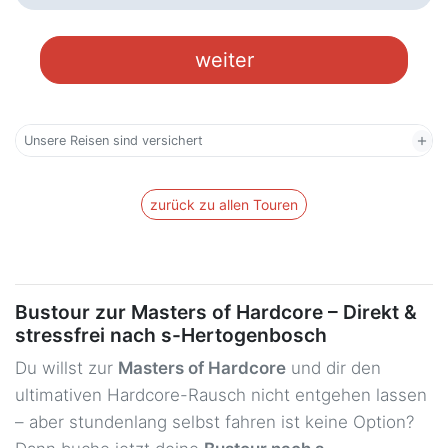
Düsseldorf
weiter
Düsseldorf Tonhalle/Ehrendorf
59,00 €
27.03.2027 ca. 09:45 Uhr
Fritz-Roeber-Straße, 40213
Düsseldorf
Unsere Reisen sind versichert
Emsdetten - Bhf
59,00 €
27.03.2027 ca. 08:45 Uhr
Hengelopl. , 48282 Emsdetten
zurück zu allen Touren
Essen - ZOB
59,00 €
27.03.2027 ca. 09:45 Uhr
Freiheit 5, 45127 Essen
Frankfurt am Main - Hbf
65,00 €
Bustour zur Masters of Hardcore – Direkt &
27.03.2027 ca. 05:15 Uhr
Stuttgarter Str. 26, 60329
Frankfurt am Main
stressfrei nach s-Hertogenbosch
Du willst zur
Masters of Hardcore
und dir den
Freiburg - Konzerthaus
115,00 €
ultimativen Hardcore-Rausch nicht entgehen lassen
27.03.2027 ca. 01:00 Uhr
Konrad-Adenauer-Platz 1, 79098
Freiburg
– aber stundenlang selbst fahren ist keine Option?