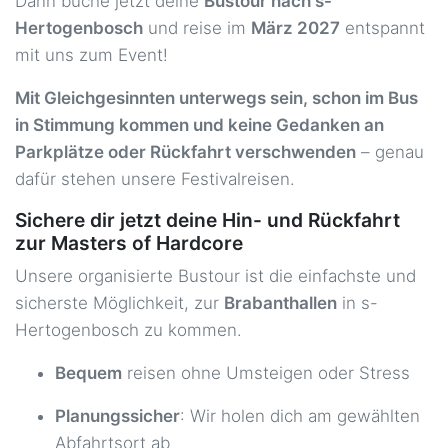
Dann buche jetzt deine
Bustour nach s-
Gießen - Parkplatz An der Automeile
65,00 €
Hertogenbosch
und reise im
März 2027
entspannt
27.03.2027 ca. 05:45 Uhr
Licherstraße, 35394 Gießen
mit uns zum Event!
Goch - Hagebaumarkt
45,00 €
Mit Gleichgesinnten unterwegs sein, schon im Bus
27.03.2027 ca. 11:00 Uhr
Am Bössershof 2, 47574 Goch
in Stimmung kommen und keine Gedanken an
Greven - Bhf
59,00 €
Parkplätze oder Rückfahrt verschwenden
– genau
27.03.2027 ca. 08:45 Uhr
Biederlackstraße, 48268 Greven
dafür stehen unsere Festivalreisen.
Gronau (Westfalen) - Hagebaumarkt
59,00 €
Sichere dir jetzt deine Hin- und Rückfahrt
27.03.2027 ca. 09:30 Uhr
zur Masters of Hardcore
Gronauer Straße 178, 48599
Gronau
Unsere organisierte Bustour ist die einfachste und
sicherste Möglichkeit, zur
Brabanthallen
in s-
Haltern am See - Hbf
59,00 €
27.03.2027 ca. 09:30 Uhr
Bahnhofsvorplatz 1, 45721 Haltern
Hertogenbosch zu kommen.
am See
Bequem
reisen ohne Umsteigen oder Stress
Hamm - Hbf
59,00 €
27.03.2027 ca. 08:45 Uhr
Unionstrasse 2, 59065 Hamm
Planungssicher
: Wir holen dich am gewählten
Abfahrtsort ab