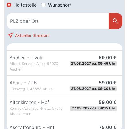
Haltestelle
Wunschort
search
near_me
Aktueller Standort
Aachen - Tivoli
59,00 €
27.03.2027 ca. 09:45 Uhr
Albert-Servais-Allee, 52070
Aachen
Ahaus - ZOB
59,00 €
27.03.2027 ca. 09:30 Uhr
Lönsweg 1, 48683 Ahaus
Altenkirchen - Hbf
59,00 €
27.03.2027 ca. 08:15 Uhr
Konrad-Adenauer-Platz, 57610
Altenkirchen
Aschaffenburg - Hbf
75,00 €