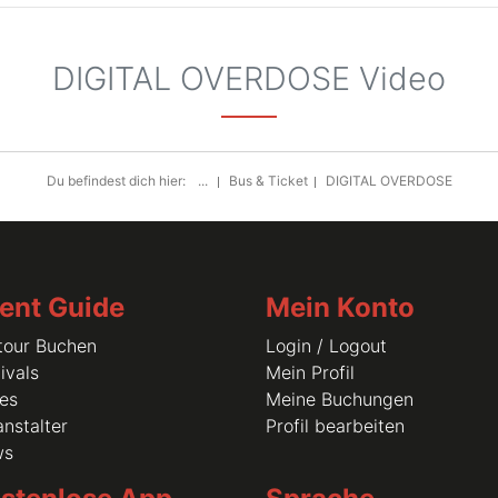
DIGITAL OVERDOSE Video
Du befindest dich hier:
...
Bus & Ticket
DIGITAL OVERDOSE
ent Guide
Mein Konto
tour Buchen
Login / Logout
ivals
Mein Profil
les
Meine Buchungen
nstalter
Profil bearbeiten
ws