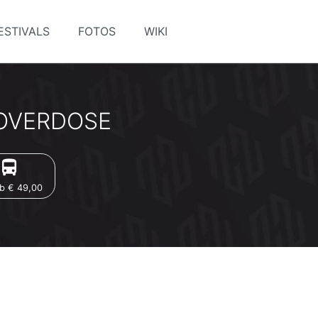
ESTIVALS
FOTOS
WIKI
L OVERDOSE
irections_bus
b € 49,00