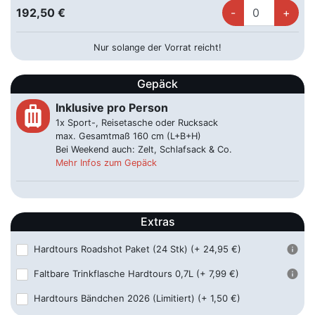
L814, 33175 Bad Lippspringe
192,50 €
Bad Oeynhausen
65,00 €
Nur solange der Vorrat reicht!
Königstraße 1-9, 32545 Bad Oeynhausen
Gepäck
Baden Baden
99,00 €
Ooser Bahnhofstraße 4, 76532 Baden-Baden
Inklusive pro Person
luggage
1x Sport-, Reisetasche oder Rucksack
Beckum
65,00 €
max. Gesamtmaß 160 cm (L+B+H)
Bahnhofstraße 16, 59269 Neu-Beckum
Bei Weekend auch: Zelt, Schlafsack & Co.
Mehr Infos zum Gepäck
Bendorf - McDonald´s
65,00 €
Adolph-Kolping-Straße 7, 56170 Bendorf
Extras
Bielefeld
65,00 €
Bahnhofsplatz, 33602 Bielefeld
Hardtours Roadshot Paket (24 Stk)
(+ 24,95 €)
Faltbare Trinkflasche Hardtours 0,7L
(+ 7,99 €)
Bitburg-Erdorf
59,00 €
Mainzer Str. 13, 54634 Bitburg
Hardtours Bändchen 2026 (Limitiert)
(+ 1,50 €)