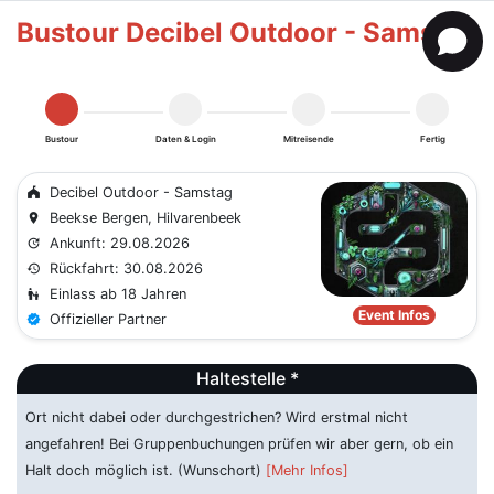
Bustour Decibel Outdoor - Samstag
Bustour
Daten & Login
Mitreisende
Fertig
Decibel Outdoor - Samstag
festival
Beekse Bergen, Hilvarenbeek
place
Ankunft: 29.08.2026
update
Rückfahrt: 30.08.2026
history
Einlass ab 18 Jahren
escalator_warning
Event Infos
Offizieller Partner
verified
Haltestelle *
Ort nicht dabei oder durchgestrichen? Wird erstmal nicht
angefahren! Bei Gruppenbuchungen prüfen wir aber gern, ob ein
Halt doch möglich ist. (Wunschort)
[Mehr Infos]