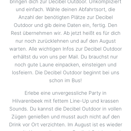
bringen dich zur Decibel Outdoor. Unkompliziert
Düsseldorf
59,00 €
und einfach. Wähle deinen Abfahrtsort, die
Worringer Straße 140, 40210 Düsseldorf
Anzahl der benötigten Plätze zur Decibel
Outdoor und gib deine Daten ein, fertig. Den
Elsdorf - Dorfplatz
59,00 €
Rest übernehmen wir. Ab jetzt heißt es für dich
Dorfpl. 19, 50189 Elsdorf
nur noch zurücklehnen und auf den August
Elten
49,00 €
warten. Alle wichtigen Infos zur Decibel Outdoor
Beeker Straße 250, 46446 Emmerich
erhältst du von uns per Mail. Du brauchst nur
noch gute Laune einpacken, einsteigen und
Emmerich - Hbf
49,00 €
losfeiern. Die Decibel Outdoor beginnt bei uns
Bahnhofstr. 21, 46446 Emmerich
schon im Bus!
Emsdetten - Bhf
59,00 €
Erlebe eine unvergessliche Party in
Hengelopl. , 48282 Emsdetten
Hilvarenbeek mit fettem Line-Up und krassen
Erwitte - Star Tankstelle
65,00 €
Sounds. Du kannst die Decibel Outdoor in vollen
Hellweg 66, 59597 Erwitte
Zügen genießen und musst auch nicht auf den
Drink vor Ort verzichten. Im August ist es wieder
Essen
59,00 €