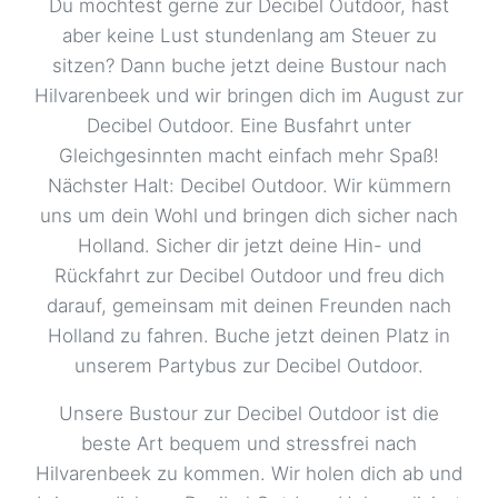
Detmold - P+R
65,00 €
Du möchtest gerne zur Decibel Outdoor, hast
Industriestraße 2, 32756 Detmold
aber keine Lust stundenlang am Steuer zu
sitzen? Dann buche jetzt deine Bustour nach
Dinslaken - Hbf
59,00 €
Hilvarenbeek und wir bringen dich im August zur
Bahnhofsplatz 1, 46535 Dinslaken
Decibel Outdoor. Eine Busfahrt unter
Dorsten - Hbf
59,00 €
Gleichgesinnten macht einfach mehr Spaß!
Julius-Ambrunn-Straße, 46282 Dorsten
Nächster Halt: Decibel Outdoor. Wir kümmern
uns um dein Wohl und bringen dich sicher nach
Dortmund
59,00 €
Holland. Sicher dir jetzt deine Hin- und
Steinstraße 39, 44147 Dortmund
Rückfahrt zur Decibel Outdoor und freu dich
Duisburg
59,00 €
darauf, gemeinsam mit deinen Freunden nach
Mercatorstraße 74 - 80, 47051 Duisburg
Holland zu fahren. Buche jetzt deinen Platz in
unserem Partybus zur Decibel Outdoor.
Dülmen - ZOB
59,00 €
Bahnhofstr. 50 , 48249 Dülmen
Unsere Bustour zur Decibel Outdoor ist die
beste Art bequem und stressfrei nach
Düren
59,00 €
Hilvarenbeek zu kommen. Wir holen dich ab und
Ludwig-Erhard-Platz, 52351 Düren