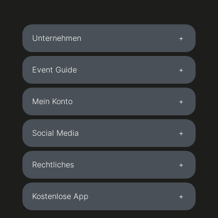
Gelsenkirchen-Buer - ZOB
59,00 €
Goldbergstraße, 45894 Gelsenkirchen
Unternehmen
Gießen
65,00 €
Licherstraße, 35394 Gießen
Event Guide
Gladbeck - West Bahnhof
59,00 €
Hansemannstr. 10 , 45964 Gladbeck
Mein Konto
Goch - Hagebaumarkt
49,00 €
Am Bössershof 2, 47574 Goch
Social Media
Greven
59,00 €
Biederlackstraße, 48268 Greven
Rechtliches
Grevenbroich - P&R Bahnhof
59,00 €
Von-Goldammer-Straße 11, 41515 Grevenbroich
Kostenlose App
Gronau (Westfalen)
59,00 €
Gronauer Straße 178, 48599 Gronau