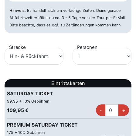
Anröchte - Bürgerhaus
65,00 €
Hinweis:
Es handelt sich um vorläufige Zeiten. Deine genaue
im Hagen 2, 59609 Anröchte
Abfahrtszeit erhältst du ca. 3 - 5 Tage vor der Tour per E-Mail.
Bitte beachte, dass es ggf. zu Zeitänderungen kommen kann.
Arnsberg - Bhf
65,00 €
Clemens-August-Straße 113, 59821 Arnsberg
Strecke
Personen
Attendorn - ZOB
59,00 €
Am Zollstock 19, 57439 Attendorn
Augsburg p+R
115,00 €
Biberbachstraße, 86154 Augsburg
Eintrittskarten
Bad Driburg - Bhf
65,00 €
SATURDAY TICKET
Bahnhofstraße 3, 33014 Bad Driburg
99.95 + 10% Gebühren
109,95 €
Bad Kreuznach
75,00 €
Europaplatz, 55545 Bad Kreuznach
PREMIUM SATURDAY TICKET
Bad Lippspringe - Parkplatz
65,00 €
175 + 10% Gebühren