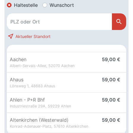
Haltestelle
Wunschort
search
near_me
Aktueller Standort
Aachen
59,00 €
Albert-Servais-Allee, 52070 Aachen
Ahaus
59,00 €
Lönsweg 1, 48683 Ahaus
Ahlen - P+R Bhf
59,00 €
Industriestraße 29A, 59229 Ahlen
Altenkirchen (Westerwald)
59,00 €
Konrad-Adenauer-Platz, 57610 Altenkirchen