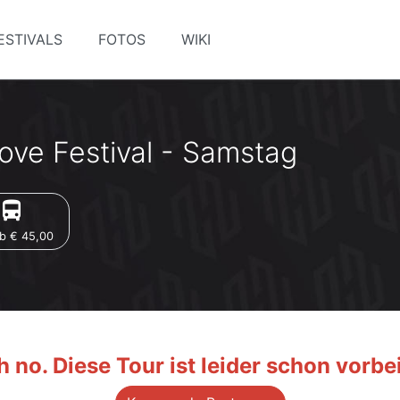
ESTIVALS
FOTOS
WIKI
Love Festival - Samstag
irections_bus
b € 45,00
 no. Diese Tour ist leider schon vorbei