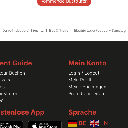
Kommende Bustouren
Du befindest dich hier:
...
Bus & Ticket
Electric Love Festival - Samstag
ent Guide
Mein Konto
tour Buchen
Login / Logout
ivals
Mein Profil
les
Meine Buchungen
nstalter
Profil bearbeiten
ws
stenlose App
Sprache
DE
EN