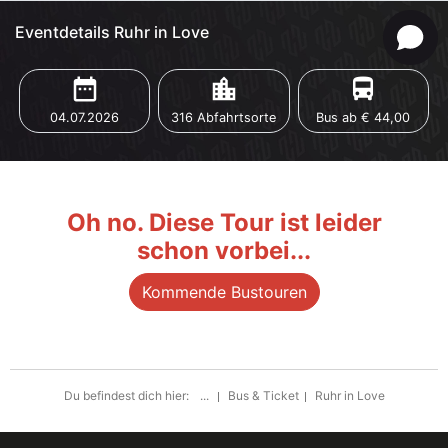
Eventdetails Ruhr in Love
date_range
location_city
directions_bus
04.07.2026
316 Abfahrtsorte
Bus ab € 44,00
Oh no. Diese Tour ist leider
schon vorbei...
Kommende Bustouren
Du befindest dich hier:
...
Bus & Ticket
Ruhr in Love