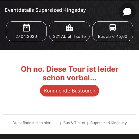
Eventdetails Supersized Kingsday
date_range
location_city
directions_bus
27.04.2026
321 Abfahrtsorte
Bus ab € 45,00
Oh no. Diese Tour ist leider
schon vorbei...
Kommende Bustouren
Du befindest dich hier:
...
Bus & Ticket
Supersized Kingsday