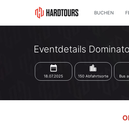
BUCHEN
F
Eventdetails Dominator
date_range
location_city
d
18.07.2025
150 Abfahrtsorte
Bus a
Oh