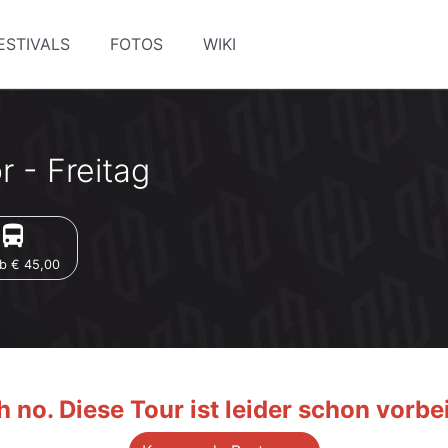
ESTIVALS
FOTOS
WIKI
 - Freitag
irections_bus
b € 45,00
 no. Diese Tour ist leider schon vorbei