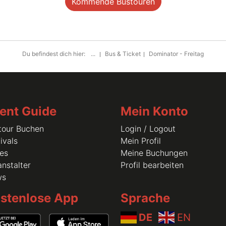
Kommende Bustouren
Du befindest dich hier:
...
Bus & Ticket
Dominator - Freitag
ent Guide
Mein Konto
tour Buchen
Login / Logout
ivals
Mein Profil
les
Meine Buchungen
nstalter
Profil bearbeiten
ws
stenlose App
Sprache
DE
EN