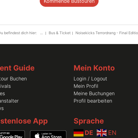
Kommende Bustouren
u befindest dich hier:
...
Bus & Ticket
Noisekicks Terrordrang - Final Editi
ent Guide
Mein Konto
tour Buchen
Login / Logout
ivals
Mein Profil
les
Meine Buchungen
nstalter
Profil bearbeiten
ws
stenlose App
Sprache
DE
EN