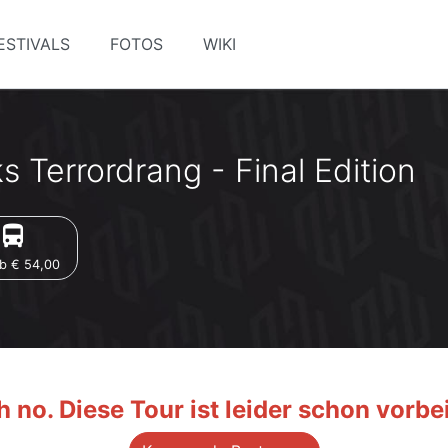
ESTIVALS
FOTOS
WIKI
s Terrordrang - Final Edition
irections_bus
b € 54,00
 no. Diese Tour ist leider schon vorbei