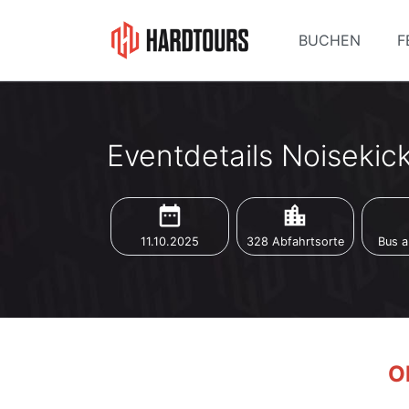
BUCHEN
F
Eventdetails Noisekick
date_range
location_city
d
11.10.2025
328 Abfahrtsorte
Bus a
Oh