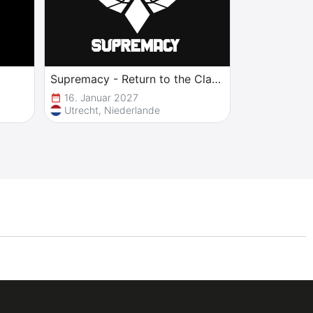
Supremacy - Return to the Classics
16. Januar 2027
date_range
Utrecht, Niederlande