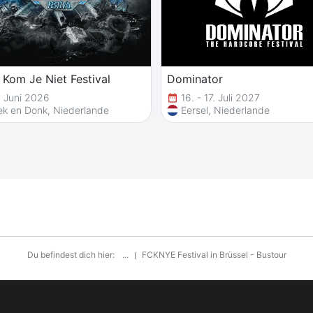
 Kom Je Niet Festival
Dominator
 Juni 2026
16. - 17. Juli 2027
date_range
k en Donk, Niederlande
Eersel, Niederlande
Du befindest dich hier:
...
FCKNYE Festival in Brüssel - Bustour