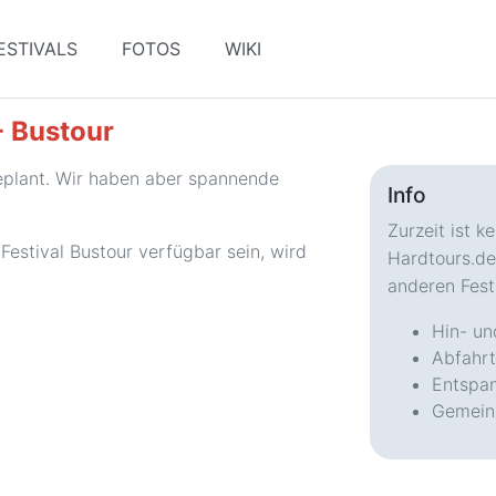
ESTIVALS
FOTOS
WIKI
- Bustour
geplant. Wir haben aber spannende
Info
Zurzeit ist 
Festival Bustour verfügbar sein, wird
Hardtours.de
anderen Festi
Hin- un
Abfahrt
Entspan
Gemein