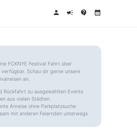
person
campaign
contact_support
calendar_month
keine FCKNYE Festival Fahrt über
 verfügbar. Schau dir gerne unsere
valreisen an.
d Rückfahrt zu ausgewählten Events
en aus vielen Städten
nte Anreise ohne Parkplatzsuche
sam mit anderen Feiernden unterwegs