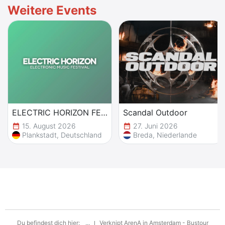
Weitere Events
ELECTRIC HORIZON FESTIVAL
Scandal Outdoor
15. August 2026
27. Juni 2026
date_range
date_range
Plankstadt, Deutschland
Breda, Niederlande
Du befindest dich hier:
...
Verknipt ArenA in Amsterdam - Bustour