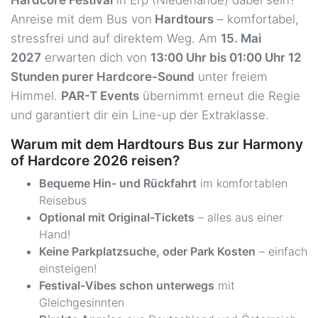
Hardcore Festival
in Erp (Niederlande) dabei sein?
15.05.2027 ca. 08:45 Uhr
Hengelopl. , 48282 Emsdetten
Anreise mit dem Bus von
Hardtours
– komfortabel,
Erkelenz - Hbf
59,00 €
stressfrei und auf direktem Weg. Am
15. Mai
15.05.2027 ca. 10:00 Uhr
Konrad-Adenauer-Platz 1, 41812
2027
erwarten dich von
13:00 Uhr bis 01:00 Uhr 12
Erkelenz
Stunden purer Hardcore-Sound
unter freiem
Himmel.
PAR-T Events
übernimmt erneut die Regie
Essen - ZOB
59,00 €
und garantiert dir ein Line-up der Extraklasse.
15.05.2027 ca. 09:45 Uhr
Freiheit 5, 45127 Essen
Warum mit dem Hardtours Bus zur Harmony
Euskirchen - ZOB
59,00 €
of Hardcore 2026 reisen?
15.05.2027 ca. 09:00 Uhr
Oststraße 2, 53879 Euskirchen
Bequeme Hin- und Rückfahrt
im komfortablen
Frankfurt am Main - Hbf
69,00 €
Reisebus
15.05.2027 ca. 05:15 Uhr
Stuttgarter Str. 26, 60329
Optional mit Original-Tickets
– alles aus einer
Frankfurt am Main
Hand!
Keine Parkplatzsuche, oder Park Kosten
– einfach
Geldern - Bhf
54,00 €
einsteigen!
15.05.2027 ca. 10:30 Uhr
Bahnhofstraße 22 - 40, 47608
Festival-Vibes schon unterwegs
mit
Geldern
Gleichgesinnten