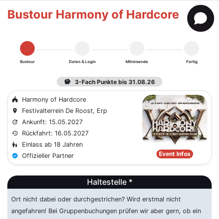
Bustour Harmony of Hardcore
Bustour
Daten & Login
Mitreisende
Fertig
savings
3-Fach Punkte bis 31.08.26
Harmony of Hardcore
festival
Festivalterrein De Roost, Erp
place
Ankunft: 15.05.2027
update
Rückfahrt: 16.05.2027
history
Einlass ab 18 Jahren
escalator_warning
Event Infos
Offizieller Partner
verified
Haltestelle *
Ort nicht dabei oder durchgestrichen? Wird erstmal nicht
angefahren! Bei Gruppenbuchungen prüfen wir aber gern, ob ein