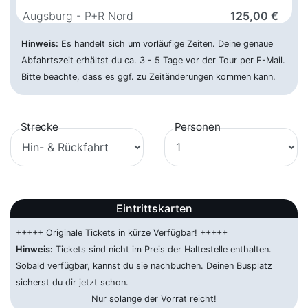
Augsburg - P+R Nord
125,00 €
14.05.2027 ca. 23:15 Uhr
Biberbachstraße, 86154 Augsburg
Hinweis:
Es handelt sich um vorläufige Zeiten. Deine genaue
Abfahrtszeit erhältst du ca. 3 - 5 Tage vor der Tour per E-Mail.
Bad Kreuznach - Hbf
75,00 €
Bitte beachte, dass es ggf. zu Zeitänderungen kommen kann.
15.05.2027 ca. 05:30 Uhr
Europaplatz, 55545 Bad
Kreuznach
Bad Oeynhausen - ZOB
59,00 €
Strecke
Personen
15.05.2027 ca. 06:00 Uhr
Königstraße 1-9, 32545 Bad
Oeynhausen
Baden Baden - Hbf
105,00 €
15.05.2027 ca. 03:30 Uhr
Ooser Bahnhofstraße 4, 76532
Eintrittskarten
Baden-Baden
+++++ Originale Tickets in kürze Verfügbar! +++++
Beckum - Hbf
59,00 €
Hinweis:
Tickets sind nicht im Preis der Haltestelle enthalten.
15.05.2027 ca. 08:15 Uhr
Bahnhofstraße 16, 59269 Neu-
Sobald verfügbar, kannst du sie nachbuchen. Deinen Busplatz
Beckum
sicherst du dir jetzt schon.
Nur solange der Vorrat reicht!
Bedburg - Abfahrt 17 A61
59,00 €