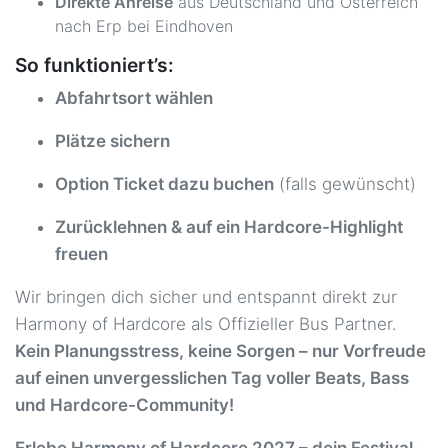
Gelsenkirchen - Hbf
Direkte Anreise
aus Deutschland und Österreich
59,00 €
15.05.2027 ca. 09:30 Uhr
Bahnhofsvorplatz 10 , 45879
nach Erp bei Eindhoven
Gelsenkirchen
So funktioniert’s:
Gießen - Parkplatz An der Automeile
69,00 €
Abfahrtsort wählen
15.05.2027 ca. 05:45 Uhr
Licherstraße, 35394 Gießen
Plätze sichern
Goch - Hagebaumarkt
54,00 €
15.05.2027 ca. 10:45 Uhr
Am Bössershof 2, 47574 Goch
Option Ticket dazu buchen
(falls gewünscht)
Greven - Bhf
59,00 €
Zurücklehnen & auf ein Hardcore-Highlight
15.05.2027 ca. 08:45 Uhr
Biederlackstraße, 48268 Greven
freuen
Gronau (Westfalen) - Hagebaumarkt
59,00 €
Wir bringen dich sicher und entspannt direkt zur
15.05.2027 ca. 09:15 Uhr
Gronauer Straße 178, 48599
Harmony of Hardcore als Offizieller Bus Partner.
Gronau
Kein Planungsstress, keine Sorgen – nur Vorfreude
auf einen unvergesslichen Tag voller Beats, Bass
Göppingen - EWS Arena
105,00 €
15.05.2027 ca. 01:00 Uhr
Lorcher Str. 65, 73033 Göppingen
und Hardcore-Community!