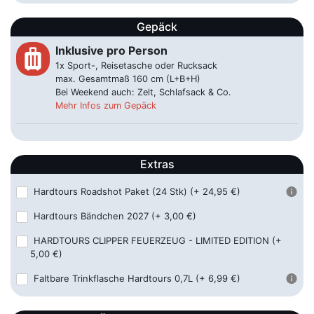
15.05.2027 ca. 09:45 Uhr
Lipper Str., 50181 Bedburg
Gepäck
Bielefeld - Hbf
59,00 €
Inklusive pro Person
luggage
15.05.2027 ca. 07:30 Uhr
Bahnhofsplatz, 33602 Bielefeld
1x Sport-, Reisetasche oder Rucksack
max. Gesamtmaß 160 cm (L+B+H)
Bocholt - Hbf
59,00 €
Bei Weekend auch: Zelt, Schlafsack & Co.
15.05.2027 ca. 10:00 Uhr
Hindenburgstraße 5, 46395
Mehr Infos zum Gepäck
Bocholt
Bochum - ZOB
54,00 €
Extras
15.05.2027 ca. 09:15 Uhr
Wittener Str. 38, 44787 Bochum
Hardtours Roadshot Paket (24 Stk)
(+ 24,95 €)
Bonn - ZOB
59,00 €
15.05.2027 ca. 08:45 Uhr
Joseph-Beuys-Allee, 53113 Bonn
Hardtours Bändchen 2027
(+ 3,00 €)
HARDTOURS CLIPPER FEUERZEUG - LIMITED EDITION
(+
Borken - Hbf
59,00 €
5,00 €)
15.05.2027 ca. 09:45 Uhr
Bahnhofstr. 22 , 46325 Borken
Faltbare Trinkflasche Hardtours 0,7L
(+ 6,99 €)
Butzbach - Hbf
69,00 €
15.05.2027 ca. 05:45 Uhr
Bahnhofsplatz, 35510 Butzbach