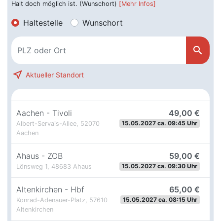
Halt doch möglich ist. (Wunschort)
[Mehr Infos]
Haltestelle
Wunschort
search
near_me
Aktueller Standort
Aachen - Tivoli
49,00 €
15.05.2027 ca. 09:45 Uhr
Albert-Servais-Allee, 52070
Aachen
Ahaus - ZOB
59,00 €
15.05.2027 ca. 09:30 Uhr
Lönsweg 1, 48683 Ahaus
Altenkirchen - Hbf
65,00 €
15.05.2027 ca. 08:15 Uhr
Konrad-Adenauer-Platz, 57610
Altenkirchen