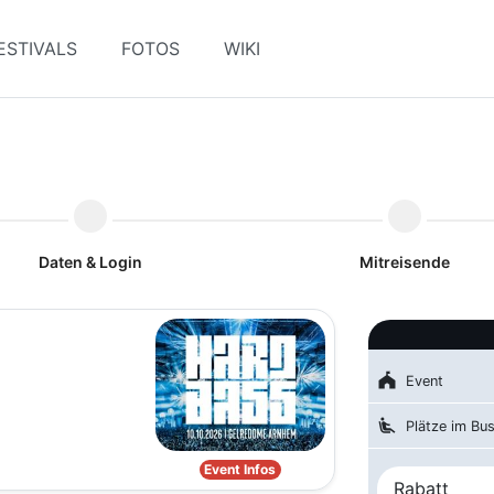
ESTIVALS
FOTOS
WIKI
Daten & Login
Mitreisende
festival
Event
airline_seat_recline_extra
Plätze im Bu
Event Infos
Rabatt