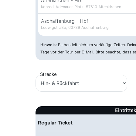
Altenkirchen - Hbf
Konrad-Adenauer-Platz, 57610 Altenkirchen
Aschaffenburg - Hbf
Ludwigstraße, 63739 Aschaffenburg
Augsburg - P+R Nord
Hinweis:
Es handelt sich um vorläufige Zeiten. Dein
Biberbachstraße, 86154 Augsburg
Tage vor der Tour per E-Mail. Bitte beachte, dass 
Bad Hersfeld - Hbf
Bismarckstraße, 36251 Bad Hersfeld
Strecke
Bad Kreuznach - Hbf
Europaplatz, 55545 Bad Kreuznach
Bad Oeynhausen - ZOB
Eintritts
Königstraße 1-9, 32545 Bad Oeynhausen
Regular Ticket
Baden Baden - Hbf
Ooser Bahnhofstraße 4, 76532 Baden-Baden