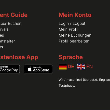
59,00 €
10.10.2026 ca. 17:30 Uhr
ent Guide
Mein Konto
59,00 €
tour Buchen
Login / Logout
10.10.2026 ca. 18:00 Uhr
ivals
Mein Profil
les
Meine Buchungen
49,00 €
nstalter
Profil bearbeiten
10.10.2026 ca. 19:30 Uhr
ws
59,00 €
stenlose App
Sprache
10.10.2026 ca. 18:00 Uhr
DE
EN
49,00 €
10.10.2026 ca. 18:15 Uhr
Wird maschinell übersetzt. Englisc
Testphase.
59,00 €
10.10.2026 ca. 17:00 Uhr
75,00 €
10.10.2026 ca. 13:30 Uhr