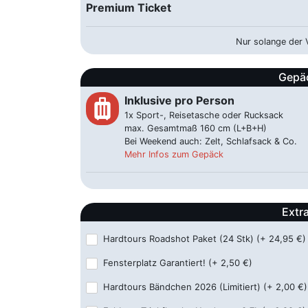
Premium Ticket
Beckum - Hbf
Bahnhofstraße 16, 59269 Neu-Beckum
Nur solange der V
Bielefeld - Hbf
Gepä
Bahnhofsplatz, 33602 Bielefeld
Inklusive pro Person
luggage
Bocholt - Hbf
1x Sport-, Reisetasche oder Rucksack
Hindenburgstraße 5, 46395 Bocholt
max. Gesamtmaß 160 cm (L+B+H)
Bei Weekend auch: Zelt, Schlafsack & Co.
Mehr Infos zum Gepäck
Bochum - ZOB
Wittener Str. 38, 44787 Bochum
Bonn - ZOB
Extr
Joseph-Beuys-Allee, 53113 Bonn
Hardtours Roadshot Paket (24 Stk)
(+ 24,95 €)
Borken - Hbf
Fensterplatz Garantiert!
(+ 2,50 €)
Bahnhofstr. 22 , 46325 Borken
Hardtours Bändchen 2026 (Limitiert)
(+ 2,00 €)
Butzbach - Autohof