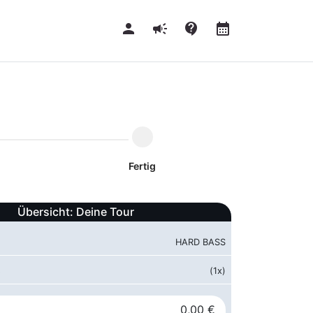
person
campaign
contact_support
calendar_month
Fertig
Übersicht: Deine Tour
HARD BASS
s
(1x)
0,00 €