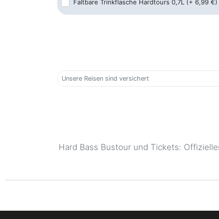
Faltbare Trinkflasche Hardtours 0,7L
(+ 6,99 €)
Schorbachstraße 1, 35510 Butzbach
Castrop-Rauxel - Hbf
Berliner Platz 9, 44579 Castrop-Rauxel
Darmstadt - Hbf
Zweifalltorweg, 64293 Darmstadt
Unsere Reisen sind versichert
Dorsten - Hbf
Julius-Ambrunn-Straße, 46282 Dorsten
Dortmund - ZOB
Steinstraße 39, 44147 Dortmund
Hard Bass Bustour und Tickets: Offizie
Duisburg - ZOB
Mercatorstraße 74 - 80, 47051 Duisburg
Dülmen - ZOB
Bahnhofstr. 50 , 48249 Dülmen