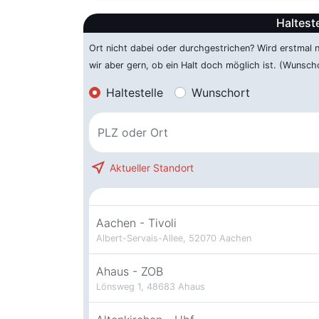
Halteste
Ort nicht dabei oder durchgestrichen? Wird erstmal
wir aber gern, ob ein Halt doch möglich ist. (Wunsch
Haltestelle
Wunschort
near_me
Aktueller Standort
Aachen - Tivoli
Albert-Servais-Allee, 52070 Aachen
Ahaus - ZOB
Lönsweg 1, 48683 Ahaus