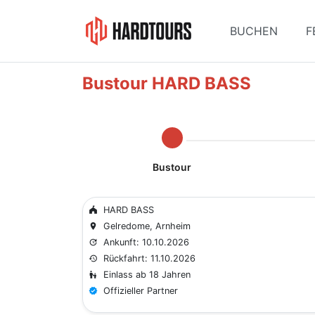
BUCHEN
F
Bustour HARD BASS
Bustour
HARD BASS
festival
Gelredome, Arnheim
place
Ankunft: 10.10.2026
update
Rückfahrt: 11.10.2026
history
Einlass ab 18 Jahren
escalator_warning
Offizieller Partner
verified