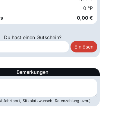
0 °P
is
0,00 €
Du hast einen Gutschein?
Bemerkungen
 Abfahrtsort, Sitzplatzwunsch, Ratenzahlung uvm.)