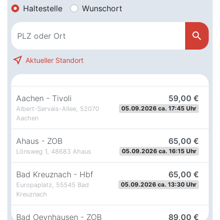
Haltestelle
Wunschort
search
near_me
Aktueller Standort
Aachen - Tivoli
59,00 €
05.09.2026 ca. 17:45 Uhr
Albert-Servais-Allee, 52070
Aachen
Ahaus - ZOB
65,00 €
05.09.2026 ca. 16:15 Uhr
Lönsweg 1, 48683 Ahaus
Bad Kreuznach - Hbf
65,00 €
05.09.2026 ca. 13:30 Uhr
Europaplatz, 55545 Bad
Kreuznach
Bad Oeynhausen - ZOB
89,00 €