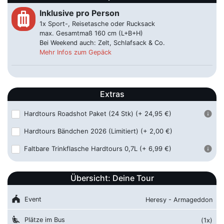
05.09.2026 ca. 15:00 Uhr
Steinstraße 39, 44147 Dortmund
Inklusive pro Person
luggage
1x Sport-, Reisetasche oder Rucksack
Duisburg - ZOB
59,00 €
max. Gesamtmaß 160 cm (L+B+H)
05.09.2026 ca. 17:00 Uhr
Mercatorstraße 74 - 80, 47051
Bei Weekend auch: Zelt, Schlafsack & Co.
Duisburg
Mehr Infos zum Gepäck
Düren - ZOB
59,00 €
05.09.2026 ca. 17:15 Uhr
Ludwig-Erhard-Platz, 52351 Düren
Extras
Düsseldorf - ZOB
59,00 €
Hardtours Roadshot Paket (24 Stk)
(+ 24,95 €)
05.09.2026 ca. 17:00 Uhr
Worringer Straße 140, 40210
Düsseldorf
Hardtours Bändchen 2026 (Limitiert)
(+ 2,00 €)
Faltbare Trinkflasche Hardtours 0,7L
(+ 6,99 €)
Essen - ZOB
59,00 €
05.09.2026 ca. 16:45 Uhr
Freiheit 5, 45127 Essen
Übersicht: Deine Tour
Frankfurt am Main - ZOB
89,00 €
05.09.2026 ca. 13:00 Uhr
Stuttgarter Str. 26, 60329
festival
Event
Heresy - Armageddon
Frankfurt am Main
airline_seat_recline_extra
Plätze im Bus
(1x)