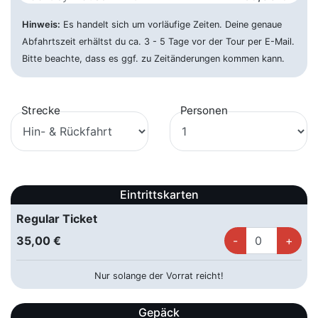
05.09.2026 ca. 13:00 Uhr
Königstraße 1-9, 32545 Bad
Hinweis:
Oeynhausen
Es handelt sich um vorläufige Zeiten. Deine genaue
Abfahrtszeit erhältst du ca. 3 - 5 Tage vor der Tour per E-Mail.
Beckum - Hbf
65,00 €
Bitte beachte, dass es ggf. zu Zeitänderungen kommen kann.
05.09.2026 ca. 14:15 Uhr
Bahnhofstraße 16, 59269 Neu-
Beckum
Strecke
Personen
Bielefeld - Hbf
89,00 €
05.09.2026 ca. 13:15 Uhr
Bahnhofsplatz, 33602 Bielefeld
Bochum - ZOB
59,00 €
05.09.2026 ca. 16:30 Uhr
Wittener Str. 38, 44787 Bochum
Eintrittskarten
Bonn - ZOB
59,00 €
Regular Ticket
05.09.2026 ca. 16:30 Uhr
Joseph-Beuys-Allee, 53113 Bonn
35,00 €
Darmstadt - Hbf
89,00 €
Nur solange der Vorrat reicht!
05.09.2026 ca. 12:45 Uhr
Zweifalltorweg, 64293 Darmstadt
Dortmund - ZOB
Gepäck
65,00 €