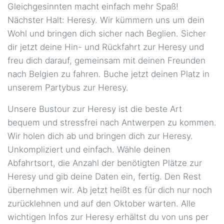
Gleichgesinnten macht einfach mehr Spaß!
05.09.2026 ca. 16:45 Uhr
Im Lipperfeld 25, 46047
Oberhausen
Nächster Halt: Heresy. Wir kümmern uns um dein
Wohl und bringen dich sicher nach Beglien. Sicher
Paderborn - Maspernplatz
89,00 €
dir jetzt deine Hin- und Rückfahrt zur Heresy und
05.09.2026 ca. 13:15 Uhr
Heiersmauer 47, 33098 Paderborn
freu dich darauf, gemeinsam mit deinen Freunden
nach Belgien zu fahren. Buche jetzt deinen Platz in
Recklinghausen - ZOB
65,00 €
05.09.2026 ca. 16:15 Uhr
Große-Perdekamp-Straße 5,
unserem Partybus zur Heresy.
45657 Recklinghausen
Unsere Bustour zur Heresy ist die beste Art
Rheine - Bhf
65,00 €
bequem und stressfrei nach Antwerpen zu kommen.
05.09.2026 ca. 14:30 Uhr
Kardinal-Galen-Ring, 48431
Wir holen dich ab und bringen dich zur Heresy.
Rheine
Unkompliziert und einfach. Wähle deinen
Siegen - Hbf
65,00 €
Abfahrtsort, die Anzahl der benötigten Plätze zur
05.09.2026 ca. 14:15 Uhr
An d. Unterführung 2, 57072
Heresy und gib deine Daten ein, fertig. Den Rest
Siegen
übernehmen wir. Ab jetzt heißt es für dich nur noch
zurücklehnen und auf den Oktober warten. Alle
Soest - Hbf
65,00 €
05.09.2026 ca. 14:15 Uhr
wichtigen Infos zur Heresy erhältst du von uns per
Bahnhofstraße 3, 59494 Soest