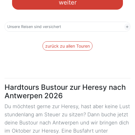
weiter
Köln - LANXESS Arena
59,00 €
05.09.2026 ca. 16:45 Uhr
Gummersbacher Str 31, 50679
Köln
Unsere Reisen sind versichert
Limburg an der Lahn - ZOB
65,00 €
05.09.2026 ca. 13:45 Uhr
Londoner Str. 5, 65552 Limburg
zurück zu allen Touren
an der Lahn
Mannheim - ZOB
89,00 €
05.09.2026 ca. 12:30 Uhr
Heinrich-von-Stephan-Straße 6,
68157 Mannheim
Hardtours Bustour zur Heresy nach
Mönchengladbach - Hbf
59,00 €
05.09.2026 ca. 17:30 Uhr
Hindenburgstraße 224, 41061
Antwerpen 2026
Mönchengladbach
Du möchtest gerne zur Heresy, hast aber keine Lust
Münster - ZOB
65,00 €
stundenlang am Steuer zu sitzen? Dann buche jetzt
05.09.2026 ca. 14:30 Uhr
Hafenstraße 31, 48153 Münster
deine Bustour nach Antwerpen und wir bringen dich
im Oktober zur Heresy. Eine Busfahrt unter
Oberhausen - Turbinenhalle
59,00 €