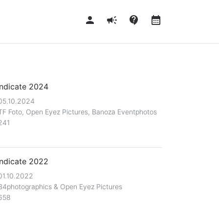
person
campaign
contact_support
calendar_month
ndicate 2024
05.10.2024
TF Foto, Open Eyez Pictures, Banoza Eventphotos
241
ndicate 2022
01.10.2022
B4photographics & Open Eyez Pictures
658