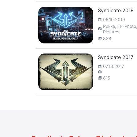
Syndicate 2019
05.10.2019
calendar_month
Pokke, TF-Photo,
camera_alt
Pictures
828
collections
Syndicate 2017
07.10.2017
calendar_month
camera_alt
815
collections