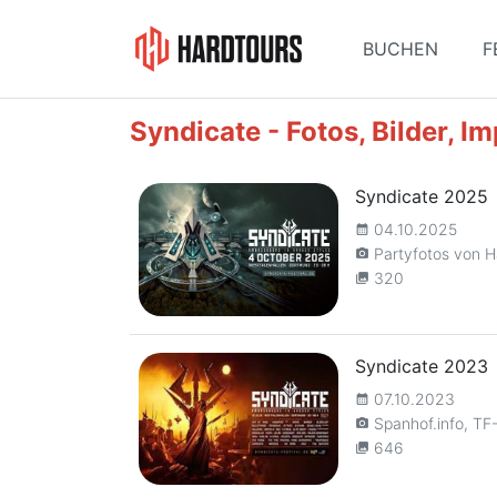
BUCHEN
F
Syndicate - Fotos, Bilder, I
Syndicate 2025
04.10.2025
calendar_month
Partyfotos von H
camera_alt
320
collections
Syndicate 2023
07.10.2023
calendar_month
Spanhof.info, TF-
camera_alt
646
collections