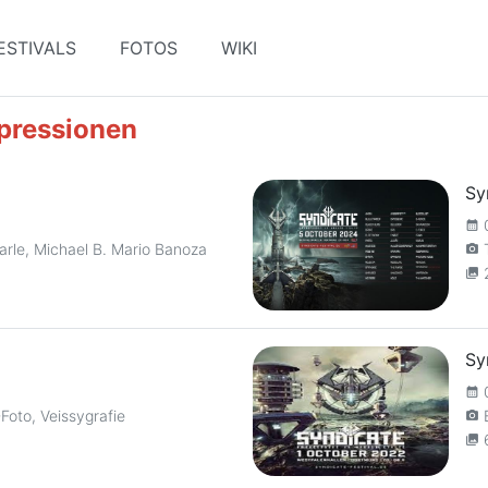
ESTIVALS
FOTOS
WIKI
mpressionen
Sy
calendar_month
arle, Michael B. Mario Banoza
camera_alt
collections
Sy
calendar_month
Foto, Veissygrafie
camera_alt
collections