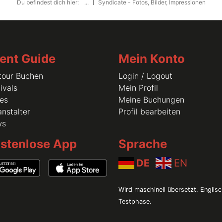
Du befindest dich hier:
...
Syndicate - Fotos, Bilder, Impressionen
ent Guide
Mein Konto
tour Buchen
Login / Logout
ivals
Mein Profil
les
Meine Buchungen
nstalter
Profil bearbeiten
ws
stenlose App
Sprache
DE
EN
Wird maschinell übersetzt. Englisc
Testphase.