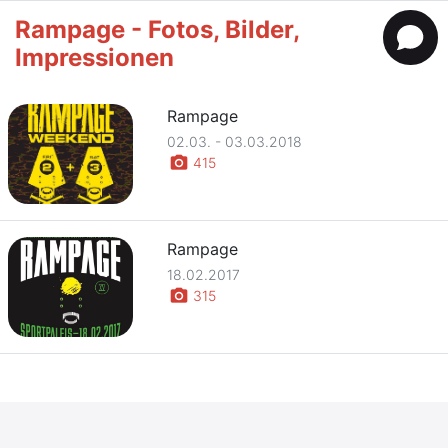
Rampage - Fotos, Bilder,
Impressionen
Rampage
02.03. - 03.03.2018
photo_camera
415
Rampage
18.02.2017
photo_camera
315