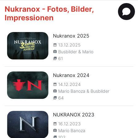
Nukranox - Fotos, Bilder,
Impressionen
Nukranox 2025
13.12.2025
calendar_month
Busbilder & Mario
camera_alt
61
collections
Nukranox 2024
14.12.2024
calendar_month
Mario Banoza & Busbilder
camera_alt
64
collections
NUKRANOX 2023
16.12.2023
calendar_month
Mario Banoza
camera_alt
102
collections