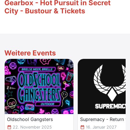
Gearbox - Hot Pursuit in Secret
City - Bustour & Tickets
Weitere Events
Oldschool Gangsters
22. November 2025
16. Januar 2027
date_range
date_range