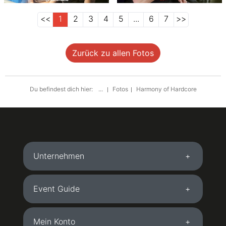
<<
1
2
3
4
5
...
6
7
>>
Zurück zu allen Fotos
Du befindest dich hier:
...
Fotos
Harmony of Hardcore
Unternehmen
Event Guide
Mein Konto