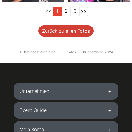
<<
1
2
3
>>
Zurück zu allen Fotos
Du befindest dich hier:
...
Fotos
Thunderdome 2024
Unternehmen
Event Guide
Mein Konto