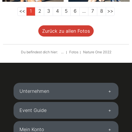
<<
1
2
3
4
5
6
...
7
8
>>
Zurück zu allen Fotos
Du befindest dich hier:
...
Fotos
Nature One 2022
Unternehmen
Event Guide
Mein Konto