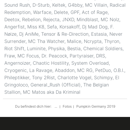
Sound Rush, D-Sturb, Keltek, G4bby, MC Villain, Radical
Redemption, Warface, Delete, GPF, Act of Rage,
Deetox, Rebelion, Rejecta, JNXD, Mindblast, MC Nolz,
Angerfist, Miss K8, Sefa, Korsakoff, Dj Mad Dog, F.
Nøize, Dj AniMe, Tensor & Re-Direction, Estasia, Never
Surrender, MC Tha Watcher, Malice, Ncrypta, Thyron,
Riot Shift, Luminite, Physika, Bestia, Chemical Soldiers,
Fraw, MC Focus, Dr. Peacock, Partyraiser, DRS,
Angernoizer, Chaotic Hostility, System Overload,
Cryogenic, La Ravage, Abaddon, MC RG, PetDuo, O.B.I.,
Phileptikker, Tony 2Rist, Charlotte Vogel, Schimpy, El
Gringoloco, General_Rush (Official), The Belgian
Stallion, MC Matos aka Da Kriminal
Du befindest dich hier:
...
Fotos
Pumpkin Germany 2019