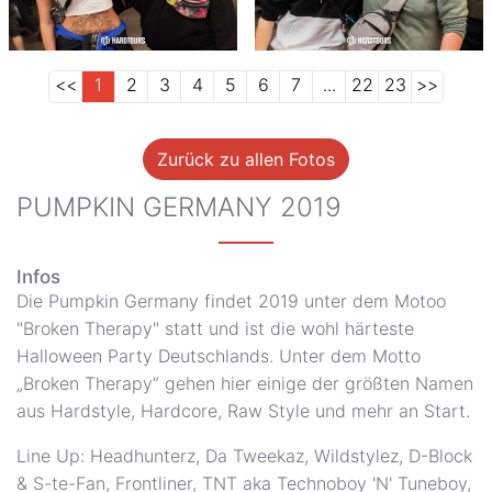
<<
1
2
3
4
5
6
7
...
22
23
>>
Zurück zu allen Fotos
PUMPKIN GERMANY 2019
Infos
Die Pumpkin Germany findet 2019 unter dem Motoo
"Broken Therapy" statt und ist die wohl härteste
Halloween Party Deutschlands. Unter dem Motto
„Broken Therapy“ gehen hier einige der größten Namen
aus Hardstyle, Hardcore, Raw Style und mehr an Start.
Line Up: Headhunterz, Da Tweekaz, Wildstylez, D-Block
& S-te-Fan, Frontliner, TNT aka Technoboy 'N' Tuneboy,