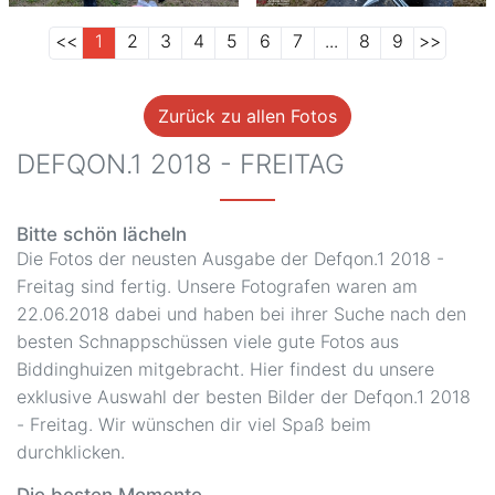
<<
1
2
3
4
5
6
7
...
8
9
>>
Zurück zu allen Fotos
DEFQON.1 2018 - FREITAG
Bitte schön lächeln
Die Fotos der neusten Ausgabe der Defqon.1 2018 -
Freitag sind fertig. Unsere Fotografen waren am
22.06.2018 dabei und haben bei ihrer Suche nach den
besten Schnappschüssen viele gute Fotos aus
Biddinghuizen mitgebracht. Hier findest du unsere
exklusive Auswahl der besten Bilder der Defqon.1 2018
- Freitag. Wir wünschen dir viel Spaß beim
durchklicken.