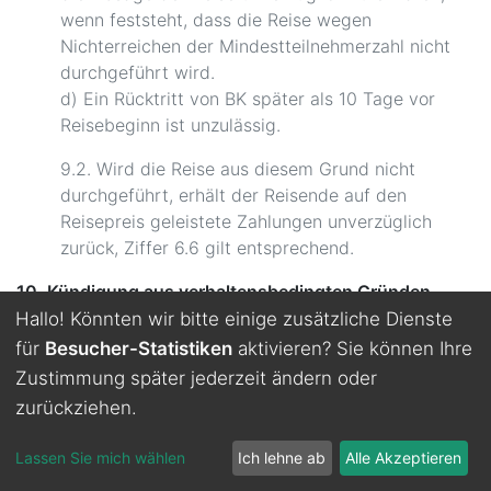
wenn feststeht, dass die Reise wegen
Nichterreichen der Mindestteilnehmerzahl nicht
durchgeführt wird.
d) Ein Rücktritt von BK später als 10 Tage vor
Reisebeginn ist unzulässig.
9.2. Wird die Reise aus diesem Grund nicht
durchgeführt, erhält der Reisende auf den
Reisepreis geleistete Zahlungen unverzüglich
zurück, Ziffer 6.6 gilt entsprechend.
10. Kündigung aus verhaltensbedingten Gründen
10.1. BK kann den Pauschalreisevertrag ohne
Hallo! Könnten wir bitte einige zusätzliche Dienste
Einhaltung einer Frist kündigen, wenn der
für
Besucher-Statistiken
aktivieren? Sie können Ihre
Reisende ungeachtet einer Abmahnung von BK
Zustimmung später jederzeit ändern oder
nachhaltig stört oder wenn der Reisende sich in
zurückziehen.
solchem Maß vertragswidrig verhält, dass die
directions_bus
festival
person
chevron_left
sofortige Aufhebung des Vertrages gerechtfertigt
Lassen Sie mich wählen
Ich lehne ab
Alle Akzeptieren
Start
Buchen
Festivals
Konto
ist. Dies gilt nicht, soweit das vertragswidrige