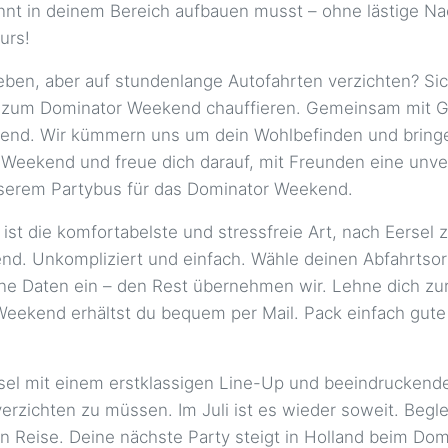
nt in deinem Bereich aufbauen musst – ohne lästige Na
ours!
n, aber auf stundenlange Autofahrten verzichten? Siche
m zum Dominator Weekend chauffieren. Gemeinsam mit G
kend. Wir kümmern uns um dein Wohlbefinden und bringen
eekend und freue dich darauf, mit Freunden eine unverg
nserem Partybus für das Dominator Weekend.
 die komfortabelste und stressfreie Art, nach Eersel z
d. Unkompliziert und einfach. Wähle deinen Abfahrtsort,
 Daten ein – den Rest übernehmen wir. Lehne dich zurüc
ekend erhältst du bequem per Mail. Pack einfach gute L
rsel mit einem erstklassigen Line-Up und beeindrucke
verzichten zu müssen. Im Juli ist es wieder soweit. Be
en Reise. Deine nächste Party steigt in Holland beim 