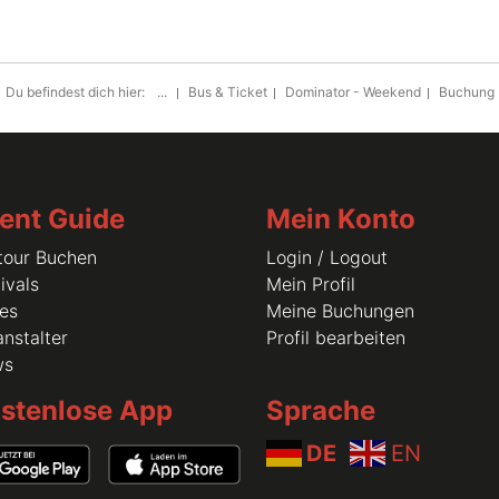
Du befindest dich hier:
...
Bus & Ticket
Dominator - Weekend
Buchung
ent Guide
Mein Konto
tour Buchen
Login / Logout
ivals
Mein Profil
les
Meine Buchungen
nstalter
Profil bearbeiten
ws
stenlose App
Sprache
DE
EN