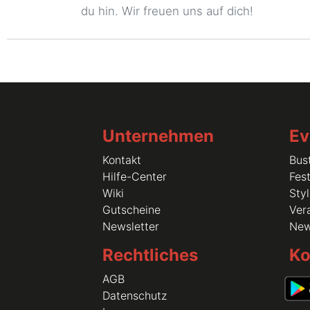
du hin. Wir freuen uns auf dich!
Unternehmen
Ev
Kontakt
Bus
Hilfe-Center
Fest
Wiki
Sty
Gutscheine
Vera
Newsletter
Ne
Rechtliches
Ko
AGB
Datenschutz