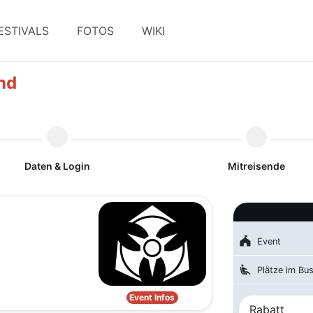
ESTIVALS
FOTOS
WIKI
nd
Daten & Login
Mitreisende
festival
Event
airline_seat_recline_extra
Plätze im Bu
Event Infos
Rabatt