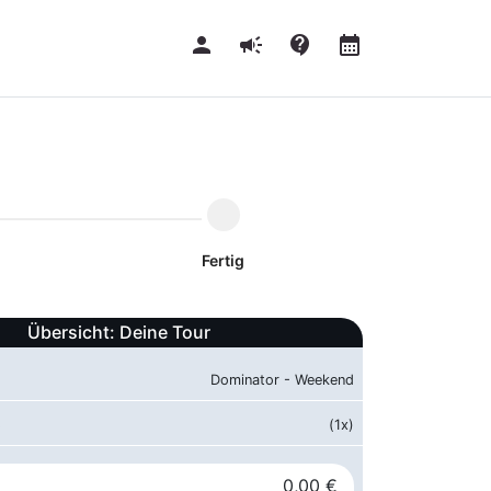
person
campaign
contact_support
calendar_month
Fertig
Übersicht: Deine Tour
Dominator - Weekend
s
(1x)
0,00 €