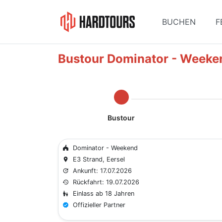
BUCHEN
F
Bustour Dominator - Weeke
Bustour
Dominator - Weekend
festival
E3 Strand, Eersel
place
Ankunft: 17.07.2026
update
Rückfahrt: 19.07.2026
history
Einlass ab 18 Jahren
escalator_warning
Offizieller Partner
verified