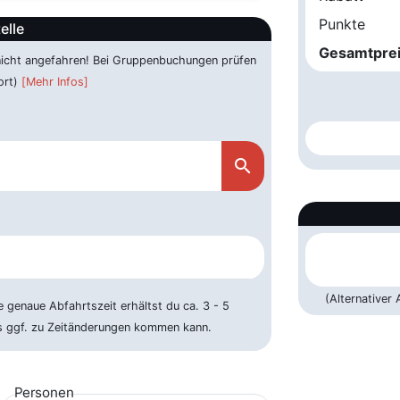
Punkte
elle
Gesamtpre
 nicht angefahren! Bei Gruppenbuchungen prüfen
ort)
[Mehr Infos]
search
(Alternativer
e genaue Abfahrtszeit erhältst du ca. 3 - 5
es ggf. zu Zeitänderungen kommen kann.
Personen