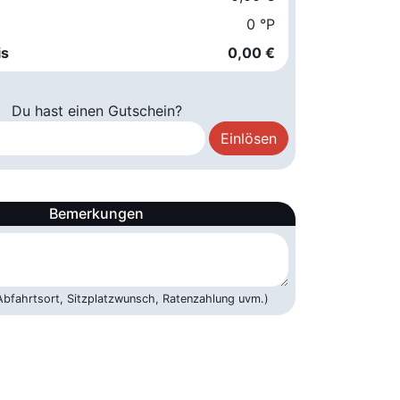
0 °P
is
0,00 €
Du hast einen Gutschein?
Bemerkungen
 Abfahrtsort, Sitzplatzwunsch, Ratenzahlung uvm.)